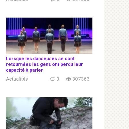
Lorsque les danseuses se sont
retournées les gens ont perdu leur
capacité à parler
Actualités
0
307363