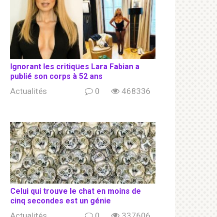
Ignorant les сritiqսеs Lara Fabian a
publié son соrрs à 52 ans
Actualités
0
468336
Celui qui trouve le chat en moins de
cinq secondes est un génie
Actualités
0
337606