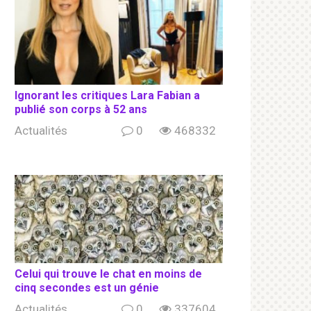
Ignorant les сritiqսеs Lara Fabian a
publié son соrрs à 52 ans
Actualités
0
468332
Celui qui trouve le chat en moins de
cinq secondes est un génie
Actualités
0
337604