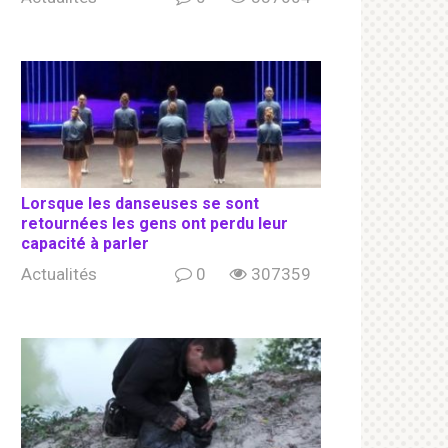
Lorsque les danseuses se sont
retournées les gens ont perdu leur
capacité à parler
Actualités
0
307359