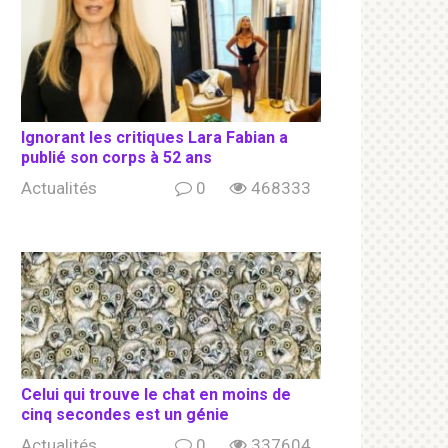
Ignorant les сritiqսеs Lara Fabian a
publié son соrрs à 52 ans
Actualités
0
468333
Celui qui trouve le chat en moins de
cinq secondes est un génie
Actualités
0
337604