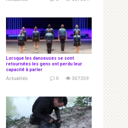
Lorsque les danseuses se sont
retournées les gens ont perdu leur
capacité à parler
Actualités
0
307359