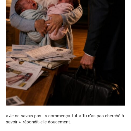
« Je ne savais pas… » commença-t-il. « Tu n’as pas cherché à
savoir », répondit-elle doucement.