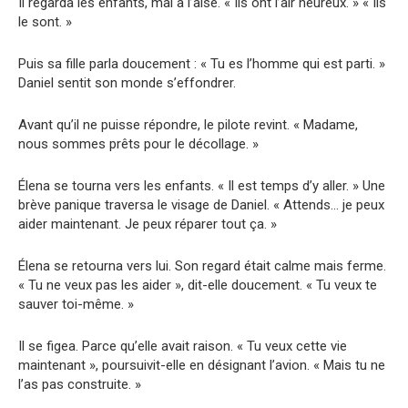
Il regarda les enfants, mal à l’aise. « Ils ont l’air heureux. » « Ils
le sont. »
Puis sa fille parla doucement : « Tu es l’homme qui est parti. »
Daniel sentit son monde s’effondrer.
Avant qu’il ne puisse répondre, le pilote revint. « Madame,
nous sommes prêts pour le décollage. »
Élena se tourna vers les enfants. « Il est temps d’y aller. » Une
brève panique traversa le visage de Daniel. « Attends… je peux
aider maintenant. Je peux réparer tout ça. »
Élena se retourna vers lui. Son regard était calme mais ferme.
« Tu ne veux pas les aider », dit-elle doucement. « Tu veux te
sauver toi-même. »
Il se figea. Parce qu’elle avait raison. « Tu veux cette vie
maintenant », poursuivit-elle en désignant l’avion. « Mais tu ne
l’as pas construite. »