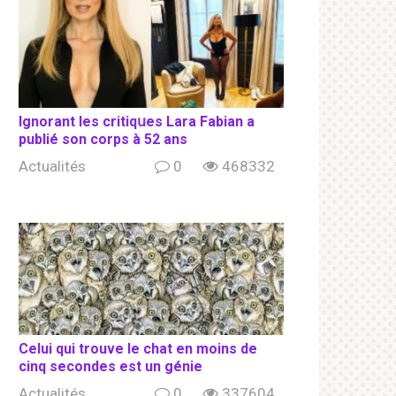
Ignorant les сritiqսеs Lara Fabian a
publié son соrрs à 52 ans
Actualités
0
468332
Celui qui trouve le chat en moins de
cinq secondes est un génie
Actualités
0
337604