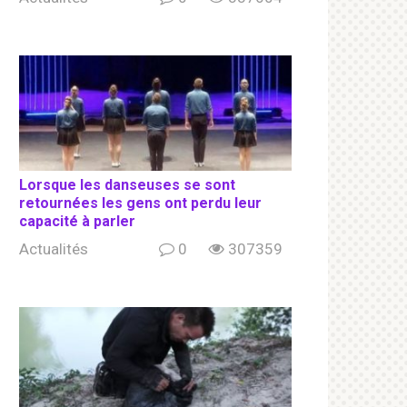
Lorsque les danseuses se sont
retournées les gens ont perdu leur
capacité à parler
Actualités
0
307359