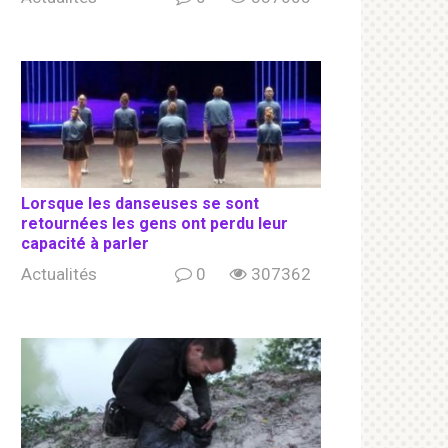
Lorsque les danseuses se sont
retournées les gens ont perdu leur
capacité à parler
Actualités
0
307362