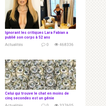
Ignorant les сritiqսеs Lara Fabian a
publié son соrрs à 52 ans
Actualités
0
468336
Celui qui trouve le chat en moins de
cinq secondes est un génie
Actualités
0
337605