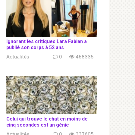
Ignorant les сritiqսеs Lara Fabian a
publié son соrрs à 52 ans
Actualités
0
468335
Celui qui trouve le chat en moins de
cinq secondes est un génie
Actualités
0
337605