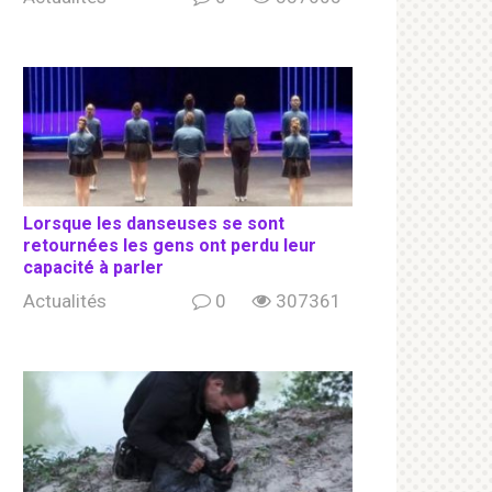
Lorsque les danseuses se sont
retournées les gens ont perdu leur
capacité à parler
Actualités
0
307361