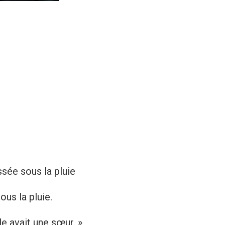
ssée sous la pluie
us la pluie.
le avait une sœur. »