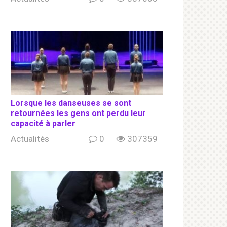
Lorsque les danseuses se sont
retournées les gens ont perdu leur
capacité à parler
Actualités
0
307359