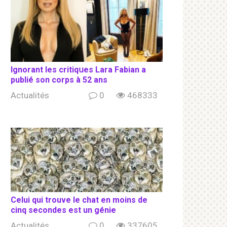
Ignorant les сritiqսеs Lara Fabian a
publié son соrрs à 52 ans
Actualités
0
468333
Celui qui trouve le chat en moins de
cinq secondes est un génie
Actualités
0
337605