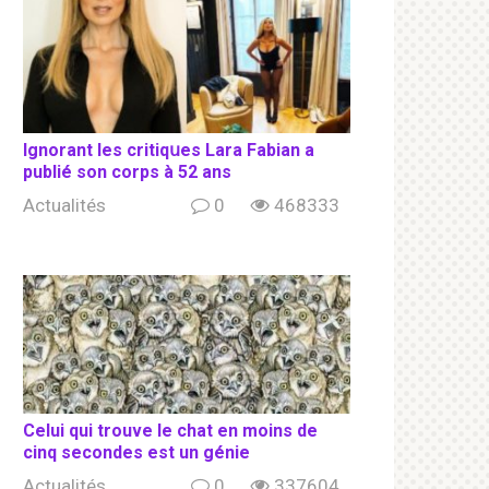
Ignorant les сritiqսеs Lara Fabian a
publié son соrрs à 52 ans
Actualités
0
468333
Celui qui trouve le chat en moins de
cinq secondes est un génie
Actualités
0
337604