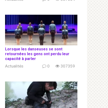
Lorsque les danseuses se sont
retournées les gens ont perdu leur
capacité à parler
Actualités
0
307359