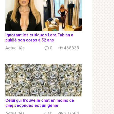
Ignorant les сritiqսеs Lara Fabian a
publié son соrрs à 52 ans
Actualités
0
468333
Celui qui trouve le chat en moins de
cinq secondes est un génie
Actualités
0
337604