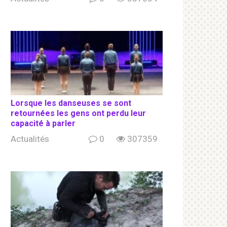
Lorsque les danseuses se sont
retournées les gens ont perdu leur
capacité à parler
Actualités
0
307359