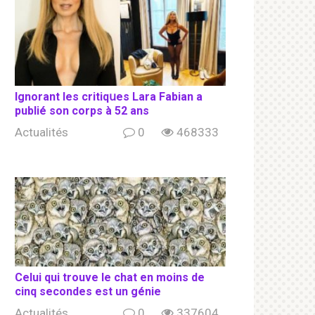
Ignorant les сritiqսеs Lara Fabian a
publié son соrрs à 52 ans
Actualités
0
468333
Celui qui trouve le chat en moins de
cinq secondes est un génie
Actualités
0
337604