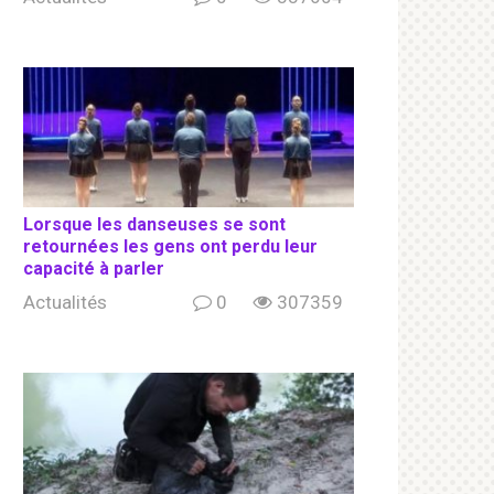
Lorsque les danseuses se sont
retournées les gens ont perdu leur
capacité à parler
Actualités
0
307359