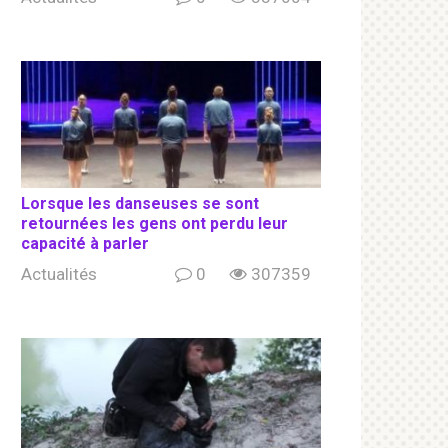
Lorsque les danseuses se sont
retournées les gens ont perdu leur
capacité à parler
Actualités
0
307359