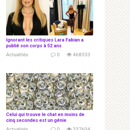
Ignorant les сritiqսеs Lara Fabian a
publié son соrрs à 52 ans
Actualités
0
468333
Celui qui trouve le chat en moins de
cinq secondes est un génie
Actualités
0
337604