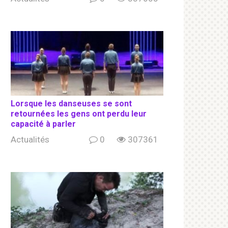
Lorsque les danseuses se sont
retournées les gens ont perdu leur
capacité à parler
Actualités
0
307361