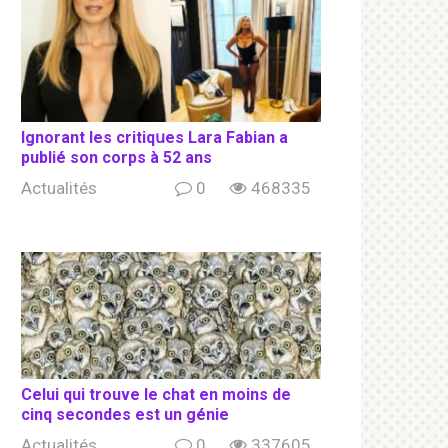
Ignorant les сritiqսеs Lara Fabian a
publié son соrрs à 52 ans
Actualités
0
468335
Celui qui trouve le chat en moins de
cinq secondes est un génie
Actualités
0
337605