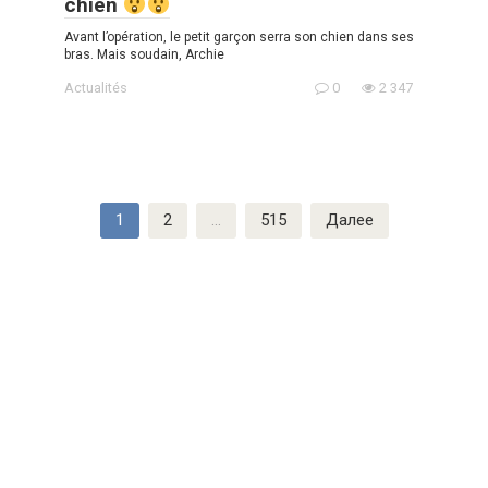
chien
Avant l’opération, le petit garçon serra son chien dans ses
bras. Mais soudain, Archie
Actualités
0
2 347
Пагинация
1
2
…
515
Далее
записей