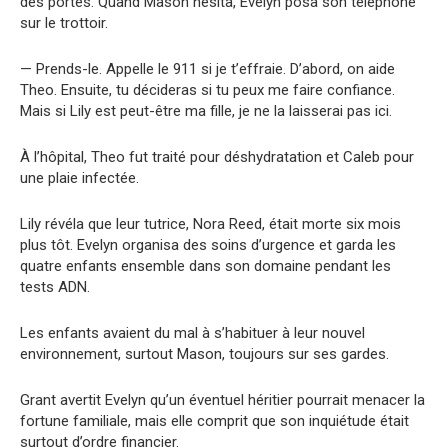
des portes. Quand Mason hésita, Evelyn posa son téléphone
sur le trottoir.
— Prends-le. Appelle le 911 si je t’effraie. D’abord, on aide
Theo. Ensuite, tu décideras si tu peux me faire confiance.
Mais si Lily est peut-être ma fille, je ne la laisserai pas ici.
À l’hôpital, Theo fut traité pour déshydratation et Caleb pour
une plaie infectée.
Lily révéla que leur tutrice, Nora Reed, était morte six mois
plus tôt. Evelyn organisa des soins d’urgence et garda les
quatre enfants ensemble dans son domaine pendant les
tests ADN.
Les enfants avaient du mal à s’habituer à leur nouvel
environnement, surtout Mason, toujours sur ses gardes.
Grant avertit Evelyn qu’un éventuel héritier pourrait menacer la
fortune familiale, mais elle comprit que son inquiétude était
surtout d’ordre financier.