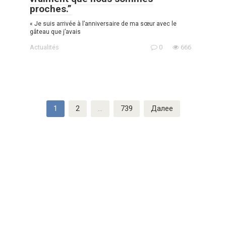
proches.”
« Je suis arrivée à l’anniversaire de ma sœur avec le
gâteau que j’avais
Actualités
0
666
Пагинация
1
2
…
739
Далее
записей